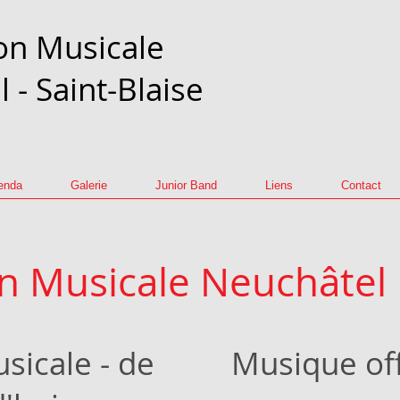
on Musicale
 - Saint-Blaise
enda
Galerie
Junior Band
Liens
Contact
on Musicale Neuchâtel
sicale - de
Musique off