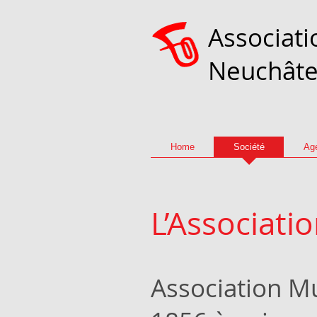
Associati
Neuchâtel
Home
Société
Ag
L’Associati
Association Mu