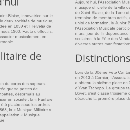
'hui
Aujourd’hui, l’Association Mus
musique officielle de la vill
de Saint-Blaise, de la Tène e
int-Blaise, innovatrice sur le
trentaine de membres actifs, 
 de deux sociétés de musique,
unité de formation, le Junior 
dée en 1859 et l'Helvetia de
l’Association Musicale partici
nées 1900. Faute d’effectifs,
mars, jour de l’indépendance
associer musicalement en
scolaires, à la Fête des Vend
armonie.
diverses autres manifestation
itaire de
Distinction
Lors de la 30ème Fête Canto
en 2013 à Cernier, l’Associat
a obtenu la sixième place en 
tion du corps des sapeurs-
d’Yvan Tschopp. Le groupe tam
créa quatre postes de
Bovet, s’est classé troisième
ompettes, désormais au
décroché la première place de 
ser en société : la « Fanfare
 été placée sous les ordres
863, la « Musique Militaire »
’appellation « Musique
que.