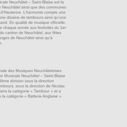
icale Neuchâtel – Saint-Blaise est la
e de Neuchâtel ainsi que des communes
t d’Hauterive. L’harmonie compte une
une dizaine de tambours ainsi qu’une
Band. En qualité de musique officielle,
pe chaque année aux festivités du 1er
 du canton de Neuchâtel, aux fêtes
anges de Neuchâtel ainsi qu’à
s.
s
nale des Musiques Neuchâteloises
ion Musicale Neuchâtel – Saint-Blaise
3ème division sous la direction
bours, sous la direction de Nicolas
 dans la catégorie « Tambour » et a
la catégorie « Batterie Anglaise ».