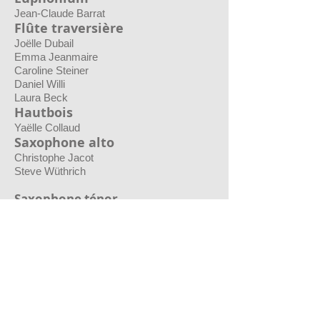
Jean-Claude Barrat
Flûte traversière
Joëlle Dubail
Emma Jeanmaire
Caroline Steiner
Daniel Willi
Laura Beck
Hautbois
Yaëlle Collaud
Saxophone alto
Christophe Jacot
Steve Wüthrich
Saxophone ténor
Léo Duggan
Priska
Androutsopoulos
Alto
Tambour
Nicolas Bovet
André Cornu
Marco Della Rovere